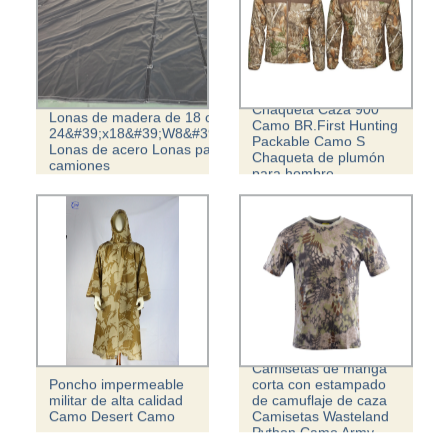
Chaqueta Caza 900
Lonas de madera de 18 oz
Camo BR.First Hunting
24&#39;x18&#39;W8&#39;drop
Packable Camo S
Lonas de acero Lonas para
Chaqueta de plumón
camiones
para hombre
Camisetas de manga
Poncho impermeable
corta con estampado
militar de alta calidad
de camuflaje de caza
Camo Desert Camo
Camisetas Wasteland
Python Camo Army