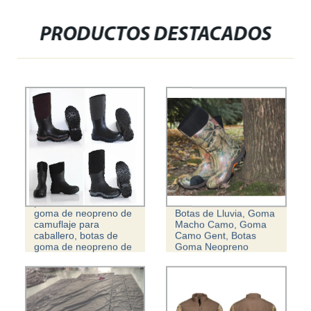
PRODUCTOS DESTACADOS
Varias botas de goma
de lluvia para hombre,
goma de camuflaje
para hombre, funda de
Varios Hombres Goma
goma de neopreno de
Botas de Lluvia, Goma
camuflaje para
Macho Camo, Goma
caballero, botas de
Camo Gent, Botas
goma de neopreno de
Goma Neopreno
camuflaje
Camo Estanqueidad
impermeables, botas
de preservación del
calor Hi-Q