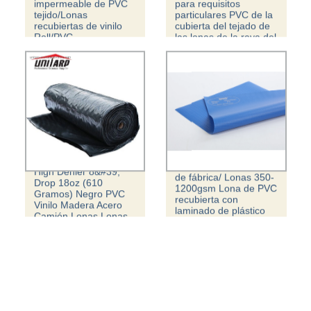
impermeable de PVC
para requisitos
tejido/Lonas
particulares PVC de la
recubiertas de vinilo
cubierta del tejado de
Roll/PVC
las lonas de la raya del
color de 1000d*1000d
Lonas impermeables
High Denier 8&#39;
de fábrica/ Lonas 350-
Drop 18oz (610
1200gsm Lona de PVC
Gramos) Negro PVC
recubierta con
Vinilo Madera Acero
laminado de plástico
Camión Lonas Lonas
1000d