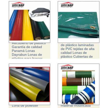
1000d * 1000d PVC
1000d * 1000d Lonas
Recubierto de plástico
de plástico laminadas
Garantía de calidad
de PVC tejidas de alta
Panamá Lonas
calidad Lonas de
Dayrabun Lonas de
plástico Cubiertas de
plástico para barcos
barcos.
para cubrir.
sombra al aire libre
Lona de poliéster
material modificada